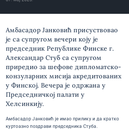
Амбасадор Јанковић присуствовао
је са супругом вечери коју је
председник Републике Финске г.
Александар Стуб са супругом
приредио за шефове дипломатско-
конзуларних мисија акредитованих
у Финској. Вечера је одржана у
Председничкој палати у
Хелсинкију.
Амбасадор Јанковић је имао прилику и да кратко
куртоазно поздрави председника Стуба.