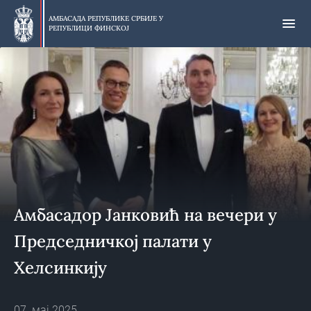
Прескочи
на
АМБАСАДА РЕПУБЛИКЕ СРБИЈЕ У
РЕПУБЛИЦИ ФИНСКОЈ
главни
део
Амбасадор Јанковић на вечери у
Председничкој палати у
Хелсинкију
07. мај 2025.