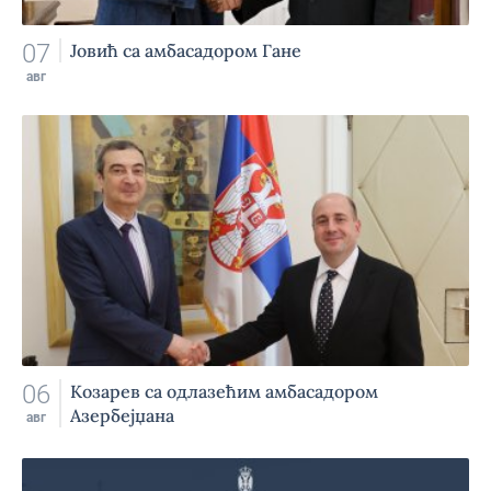
07
Јовић са амбасадором Гане
авг
06
Козарев са одлазећим амбасадором
Азербејџана
авг