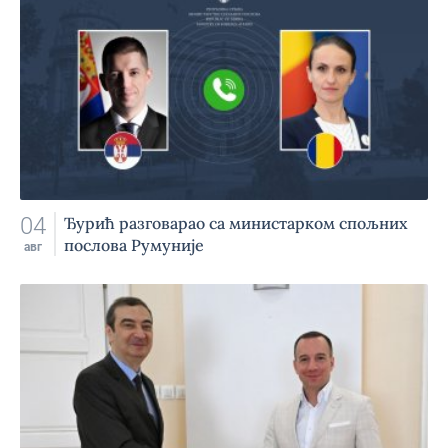
04
Ђурић разговарао са министарком спољних
послова Румуније
авг