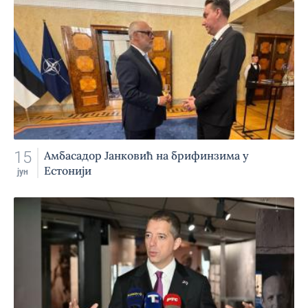
15
Амбасадор Јанковић на брифинзима у
Естонији
јун