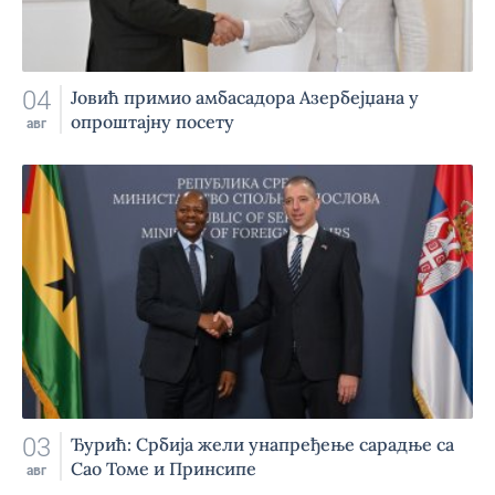
04
Jовић примио амбасадора Азербејџана у
опроштајну посету
авг
03
Ђурић: Србија жели унапређење сарадње са
Сао Томе и Принсипе
авг