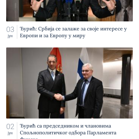
03
Ђурић: Србија се залаже за своје интересе у
Европи и за Европу у миру
јун
02
Ђурић са председником и члановима
Спољнополитичког одбора Парламента
јун