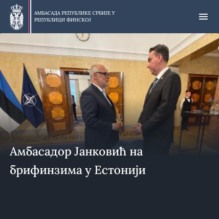
Прескочи
на
АМБАСАДА РЕПУБЛИКЕ СРБИЈЕ У
РЕПУБЛИЦИ ФИНСКОЈ
главни
део
Амбасадор Јанковић на
брифинзима у Естонији