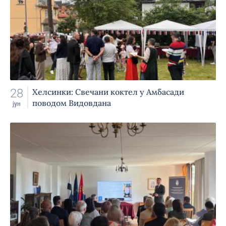
28
Хелсинки: Свечани коктел у Амбасади
поводом Видовдана
јун