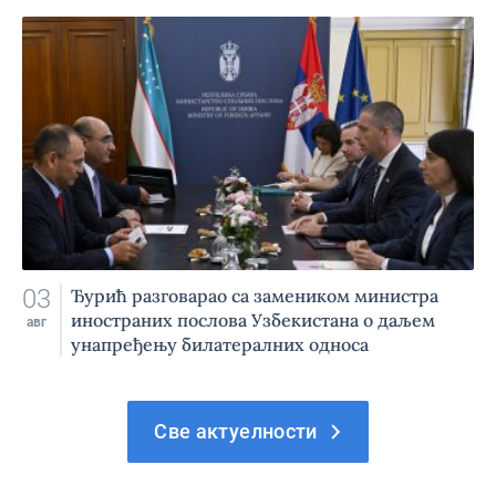
03
Ђурић разговарао са замеником министра
иностраних послова Узбекистана о даљем
авг
унапређењу билатералних односа
Све актуелности