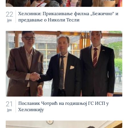
22
Хелсинки: Приказивање филма „Бежично“ и
предавање о Николи Тесли
јун
21
Посланик Чотрић на годишњој ГС ИСП у
Хелсинкију
јун