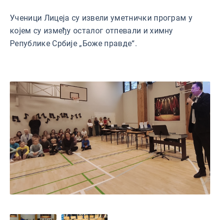
Ученици Лицеја су извели уметнички програм у
којем су између осталог отпевали и химну
Републике Србије „Боже правде“.