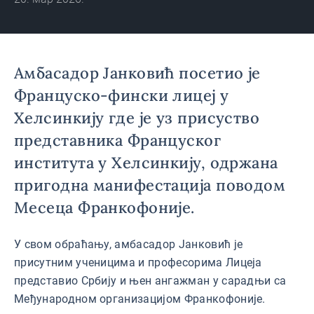
Амбасадор Јанковић посетио је
Француско-фински лицеј у
Хелсинкију где је уз присуство
представника Француског
института у Хелсинкију, одржана
пригодна манифестација поводом
Месеца Франкофоније.
У свом обраћању, амбасадор Јанковић је
присутним ученицима и професорима Лицеја
представио Србију и њен ангажман у сарадњи са
Међународном организацијом Франкофоније.