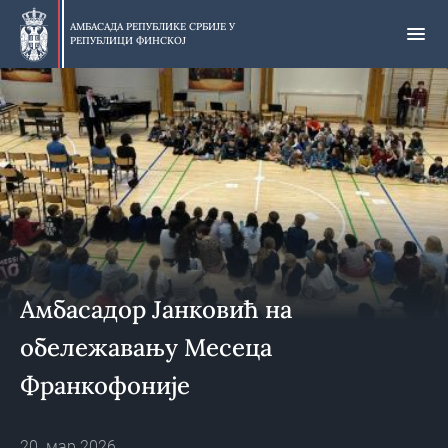
Прескочи
на
АМБАСАДА РЕПУБЛИКЕ СРБИЈЕ У
РЕПУБЛИЦИ ФИНСКОЈ
главни
део
Амбасадор Јанковић на
обележавању Месеца
Франкофоније
20. мар 2026.